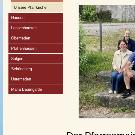
Unsere Pfarrkirche
Hausen
Loppenhausen
Oberrieden
Pfaffenhausen
Salgen
Schöneberg
Unterrieden
Maria Baumgärtle