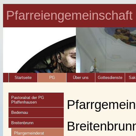
Pfarreiengemeinschaft
Startseite
PG
Über uns
Gottesdienste
Sak
Pastoralrat der PG
Pfarrgemein
Pfaffenhausen
Bedernau
Breitenbrun
Breitenbrunn
Pfarrgemeinderat