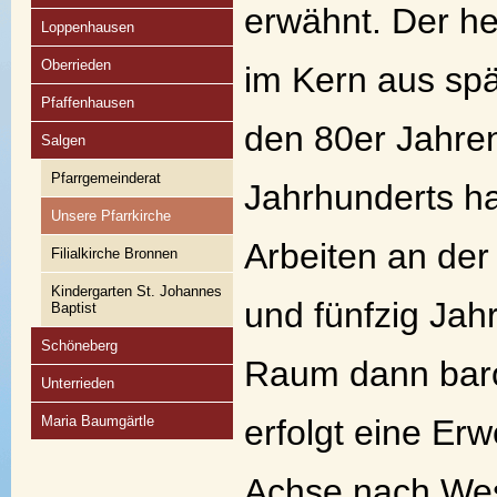
erwähnt. Der h
Loppenhausen
Oberrieden
im Kern aus spät
Pfaffenhausen
den 80er Jahre
Salgen
Pfarrgemeinderat
Jahrhunderts h
Unsere Pfarrkirche
Arbeiten an der
Filialkirche Bronnen
Kindergarten St. Johannes
und fünfzig Jah
Baptist
Schöneberg
Raum dann baro
Unterrieden
Maria Baumgärtle
erfolgt eine Er
Achse nach Wes