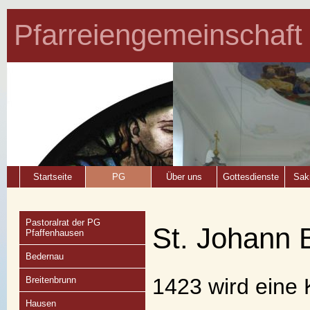
Pfarreiengemeinschaft
Startseite
PG
Über uns
Gottesdienste
Sak
Pastoralrat der PG
St. Johann B
Pfaffenhausen
Bedernau
1423 wird eine 
Breitenbrunn
Hausen